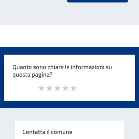
Quanto sono chiare le informazioni su
questa pagina?
Valuta da 1 a 5 stelle la pagina
Valuta 1 stelle su 5
Valuta 2 stelle su 5
Valuta 3 stelle su 5
Valuta 4 stelle su 5
Valuta 5 stelle su 5
Contatta il comune