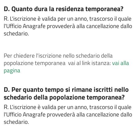
Chiedere la pubblicazione di matrimonio
Categoria:
D. Quanto dura la residenza temporanea?
Chiedere la rettifica di dati anagrafici in atti di stato
R.
L'iscrizione è valida per un anno, trascorso il quale
civile
l'Ufficio Anagrafe provvederà alla cancellazione dallo
Chiedere la sepoltura nei cimiteri comunali
schedario.
Chiedere un interpello
Chiedere un rimborso per erroneo versamento
Per
chiedere l'iscrizione nello schedario della
Comunicare i dati del conducente o del locatario a
popolazione temporanea vai al link istanza:
vai alla
seguito di un accertamento di violazione
pagina
Contestazioni e ricorsi a verbali o atti di
accertamento
Categoria:
D. Per quanto tempo si rimane iscritti nello
Contributo per il superamento e l'eliminazione di
schedario della popolazione temporanea?
barriere architettoniche in edifici privati
Contributo per l’acquisto di libri di testo
R.
L'iscrizione è valida per un anno, trascorso il quale
l'Ufficio Anagrafe provvederà alla cancellazione dallo
Costituire un'unione civile
schedario.
Denuncia di smarrimento sottrazione distruzione
carta di circolazione o patente di guida