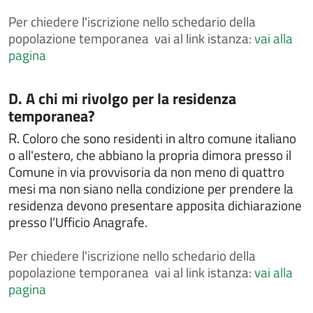
i cittadini comunitari
Per
chiedere l'iscrizione nello schedario della
Chiedere l'attribuzione del cognome materno al
popolazione temporanea vai al link istanza:
vai alla
momento della nascita
pagina
Chiedere l'autorizzazione al trasporto e alla
cremazione
Categoria:
D. A chi mi rivolgo per la residenza
Chiedere l'autorizzazione alla esumazione,
estumulazione o traslazione
temporanea?
Chiedere la cittadinanza italiana
R.
Coloro che sono residenti in altro comune italiano
o all'estero, che abbiano la propria dimora presso il
Chiedere la concessione di spazi comunali per
attività culturali o sportive
Comune in via provvisoria da non meno di quattro
mesi ma non siano nella condizione per prendere la
Chiedere la concessione, il rinnovo e/o la rinuncia di
residenza devono presentare apposita dichiarazione
loculo od ossario
presso l’Ufficio Anagrafe.
Chiedere la concessione, il rinnovo e/o la rinuncia di
loculo od ossario
Per
chiedere l'iscrizione nello schedario della
Chiedere la consultazione e la copia delle liste
popolazione temporanea vai al link istanza:
vai alla
elettorali
pagina
Chiedere la legalizzazione di fotografia