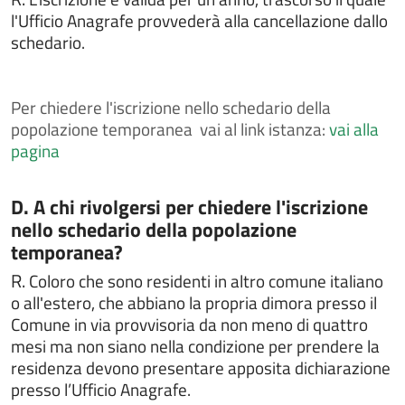
Chiedere il rilascio del passaporto
l'Ufficio Anagrafe provvederà alla cancellazione dallo
schedario.
Chiedere il rilascio della tessera elettorale
Chiedere il rilascio di certificati anagrafici
Chiedere il rilascio di certificati ed estratti di atti di
Per
chiedere l'iscrizione nello schedario della
stato civile
popolazione temporanea vai al link istanza:
vai alla
pagina
Chiedere il rilascio di certificati ed estratti di leva
militare
Chiedere il rilascio di certificato di iscrizione alle liste
Categoria:
D. A chi rivolgersi per chiedere l'iscrizione
elettorali
nello schedario della popolazione
Chiedere il rilascio di copia integrale di atti di stato
temporanea?
civile
R.
Coloro che sono residenti in altro comune italiano
Chiedere il rilascio o il rinnovo della carta d'identità
o all'estero, che abbiano la propria dimora presso il
elettronica
Comune in via provvisoria da non meno di quattro
Chiedere il voto assistito
mesi ma non siano nella condizione per prendere la
Chiedere l'assegnazione del numero civico
residenza devono presentare apposita dichiarazione
presso l’Ufficio Anagrafe.
Chiedere l'attestazione di soggiorno permanente per