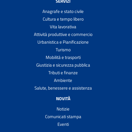
SERVIZI
Suggerimenti e Segnalazioni
TARI - Tassa rifiuti
Anagrafe e stato civile
Cultura e tempo libero
Trascrivere atti di stato civile formati all'estero
Vita lavorativa
Trasportare cadaveri, ceneri o resti mortali all'estero
Attività produttive e commercio
Trasportare salme, cadaveri, ceneri o resti mortali
Urbanistica e Pianificazione
all'interno del territorio italiano
Turismo
Trasporto scolastico scuolabus
Mobilità e trasporti
Votare al proprio domicilio
Giustizia e sicurezza pubblica
Tributi e finanze
Votare presso ospedali, case di riposo e carceri
Ambiente
Salute, benessere e assistenza
NOVITÀ
Notizie
Comunicati stampa
Eventi