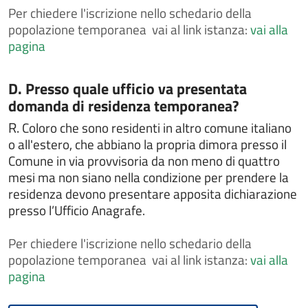
Depositare o ritirare le disposizioni anticipate di
Per
chiedere l'iscrizione nello schedario della
trattamento (DAT)
popolazione temporanea vai al link istanza:
vai alla
Dichiarare l'avvenuta riconciliazione con il coniuge
pagina
Dichiarare l'esatta indicazione del nome composto da
più elementi
Categoria:
D. Presso quale ufficio va presentata
Dichiarazione di dimora abituale per cittadini
domanda di residenza temporanea?
extracomunitari
R.
Coloro che sono residenti in altro comune italiano
Dissequestro di veicoli sequestrati perchè sprovvisti
o all'estero, che abbiano la propria dimora presso il
di assicurazione
Comune in via provvisoria da non meno di quattro
Donazione degli organi
mesi ma non siano nella condizione per prendere la
FAQ
residenza devono presentare apposita dichiarazione
presso l’Ufficio Anagrafe.
Gestire un'area verde
IMU - Imposta Municipale Unica
Per
chiedere l'iscrizione nello schedario della
Intrattenimenti, spettacoli, eventi e manifestazioni
popolazione temporanea vai al link istanza:
vai alla
pagina
Iscriversi all'albo comunale delle associazioni
Iscriversi o cancellarsi dall'albo degli scrutatori