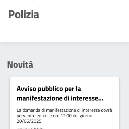
Polizia
Dettagli della notizia
Novità
Avviso pubblico per la
manifestazione di interesse
relativa all’individuazione di
La domanda di manifestazione di interesse dovrà
Associazioni di volontariato
pervenire entro le ore 12:00 del giorno
20/06/2025.
disponibili al supporto della