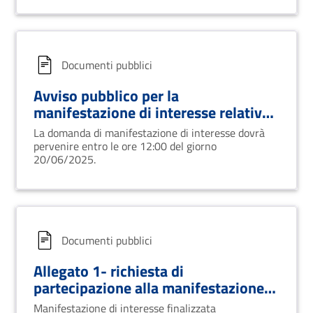
Documenti pubblici
Avviso pubblico per la
manifestazione di interesse relativa
all’individuazione di associazioni di
La domanda di manifestazione di interesse dovrà
volontariato disponibili al supporto
pervenire entro le ore 12:00 del giorno
della Polizia Locale
20/06/2025.
Documenti pubblici
Allegato 1- richiesta di
partecipazione alla manifestazione
di interesse
Manifestazione di interesse finalizzata