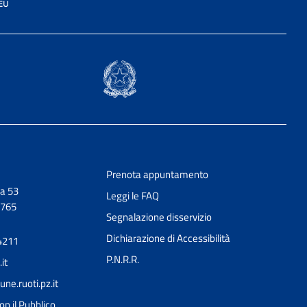
Prenota appuntamento
a 53
Leggi le FAQ
0765
Segnalazione disservizio
Dichiarazione di Accessibilità
4211
P.N.R.R.
it
e.ruoti.pz.it
on il Pubblico