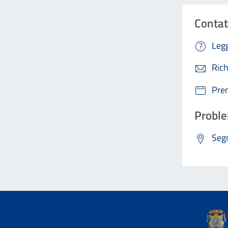
Contat
Legg
Rich
Pre
Proble
Segn