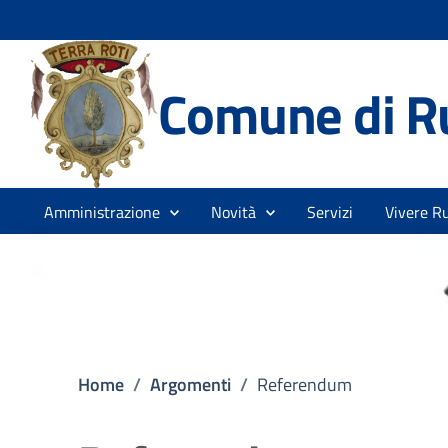
Comune di R
Amministrazione
Novità
Servizi
Vivere Ru
Home
/
Argomenti
/
Referendum