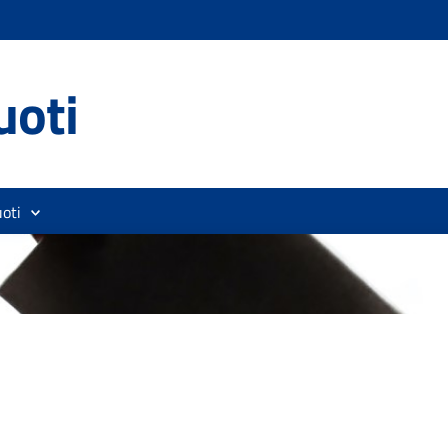
uoti
oti