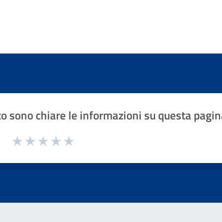
o sono chiare le informazioni su questa pagin
1 a 5 stelle la pagina
Valuta 1 stelle su 5
Valuta 2 stelle su 5
Valuta 3 stelle su 5
Valuta 4 stelle su 5
Valuta 5 stelle su 5