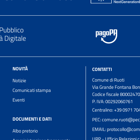
NOVITÀ
CONTATTI
Comune di Ruoti
Notizie
Via Grande Fontana Bon
Comunicati stampa
Codice fiscale 8000247
Eventi
P. IVA: 00292060761
Centralino: +39 0971 70
DOCUMENTI E DATI
PEC: comune.ruoti@pec.
EMAIL: protocollo@comun
Albo pretorio
URP - Ufficio Relazioni c