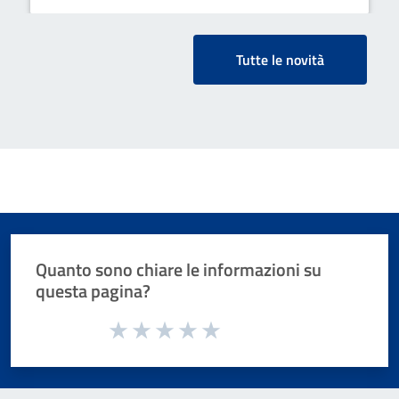
Tutte le novità
Quanto sono chiare le informazioni su
questa pagina?
Valuta da 1 a 5 stelle la pagina
Valuta 1 stelle su 5
Valuta 2 stelle su 5
Valuta 3 stelle su 5
Valuta 4 stelle su 5
Valuta 5 stelle su 5