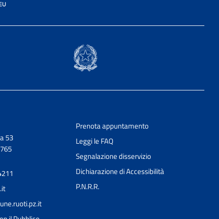
Prenota appuntamento
a 53
Leggi le FAQ
0765
Segnalazione disservizio
Dichiarazione di Accessibilità
4211
P.N.R.R.
it
e.ruoti.pz.it
on il Pubblico