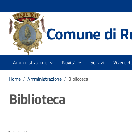
Comune di R
Amministrazione
Novità
Servizi
Vivere Ru
Home
/
Amministrazione
/
Biblioteca
Biblioteca