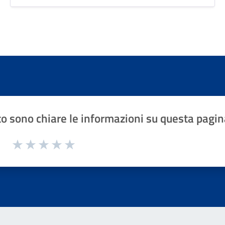
o sono chiare le informazioni su questa pagin
1 a 5 stelle la pagina
Valuta 1 stelle su 5
Valuta 2 stelle su 5
Valuta 3 stelle su 5
Valuta 4 stelle su 5
Valuta 5 stelle su 5