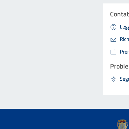
Contat
Legg
Rich
Pre
Proble
Segn