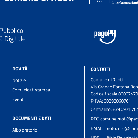
NOVITÀ
CONTATTI
Comune di Ruoti
Notizie
Via Grande Fontana Bon
Comunicati stampa
Codice fiscale 8000247
Eventi
P. IVA: 00292060761
Centralino: +39 0971 70
DOCUMENTI E DATI
PEC: comune.ruoti@pec.
EMAIL: protocollo@comun
Albo pretorio
URP - Ufficio Relazioni c