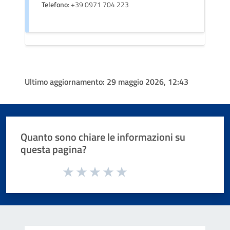
Telefono
: +39 0971 704 223
Ultimo aggiornamento:
29 maggio 2026, 12:43
Quanto sono chiare le informazioni su
questa pagina?
Valuta da 1 a 5 stelle la pagina
Valuta 1 stelle su 5
Valuta 2 stelle su 5
Valuta 3 stelle su 5
Valuta 4 stelle su 5
Valuta 5 stelle su 5