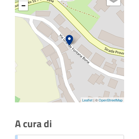
−
Leaflet
| ©
OpenStreetMap
A cura di