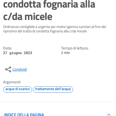
condotta fognaria alla
c/da micele
Dettagli della notizia
Ordinanza contigibile e urgente per motivi igienico sanitari al fine del
ripristino del tratto di condotta fognaria alla c/da micele
Data:
Tempo di lettura:
2 min
27 giugno 2023
Condividi
Argomenti
acque di scarico
trattamento dell'acqua
INDICE DELLA PAGINA