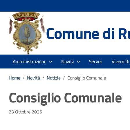
Comune di R
Amministrazione
Novità
Servizi
Vivere Ru
Home
/
Novità
/
Notizie
/
Consiglio Comunale
Consiglio Comunale
Dettagli della notizia
23 Ottobre 2025