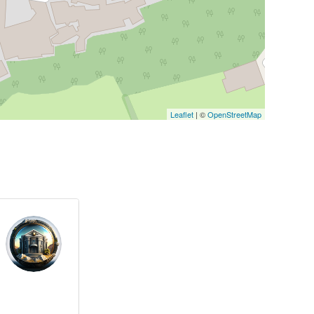
Leaflet
| ©
OpenStreetMap