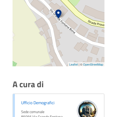
Leaflet
| ©
OpenStreetMap
A cura di
Ufficio Demografici
Sede comunale
85056 Via Grande Fontana