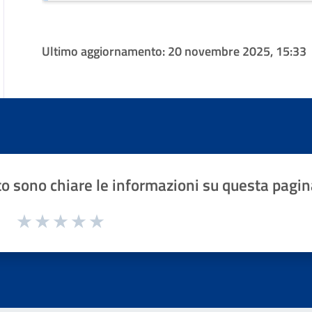
Ultimo aggiornamento:
20 novembre 2025, 15:33
o sono chiare le informazioni su questa pagin
1 a 5 stelle la pagina
Valuta 1 stelle su 5
Valuta 2 stelle su 5
Valuta 3 stelle su 5
Valuta 4 stelle su 5
Valuta 5 stelle su 5