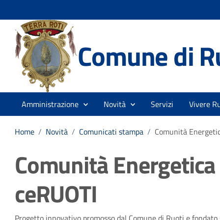
Comune di R
Amministrazione
Novità
Servizi
Vivere Ru
Home
/
Novità
/
Comunicati stampa
/
Comunità Energetic
Comunità Energetica 
ceRUOTI
Progetto innovativo promosso dal Comune di Ruoti e fondato sui