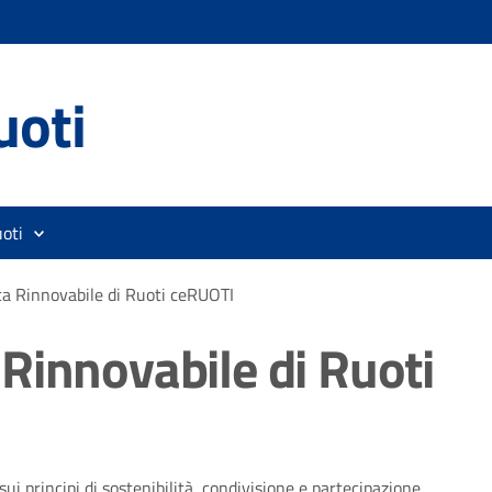
uoti
oti
a Rinnovabile di Ruoti ceRUOTI
Rinnovabile di Ruoti
 principi di sostenibilità, condivisione e partecipazione