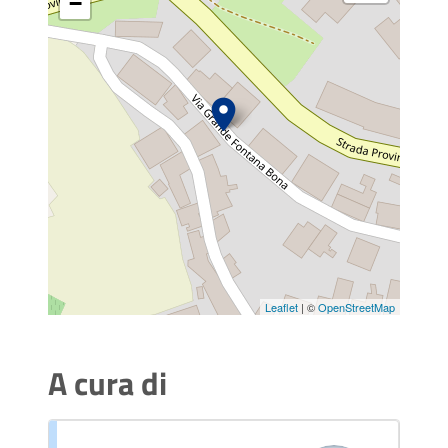
−
Leaflet
| ©
OpenStreetMap
A cura di