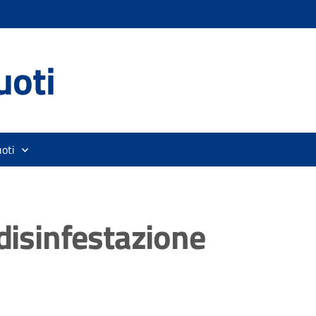
uoti
oti
 disinfestazione