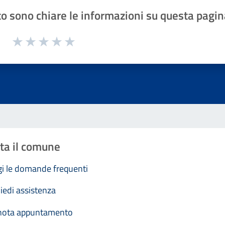
o sono chiare le informazioni su questa pagin
1 a 5 stelle la pagina
Valuta 1 stelle su 5
Valuta 2 stelle su 5
Valuta 3 stelle su 5
Valuta 4 stelle su 5
Valuta 5 stelle su 5
ta il comune
i le domande frequenti
iedi assistenza
nota appuntamento