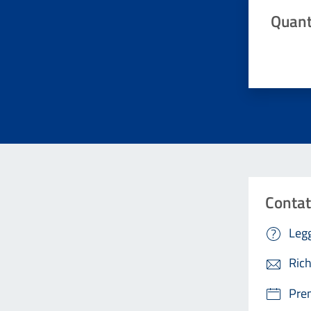
Quant
Valuta da 
Contat
Legg
Rich
Pre