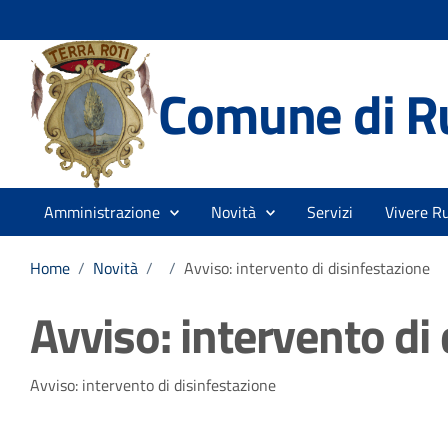
Comune di R
Amministrazione
Novità
Servizi
Vivere Ru
Home
/
Novità
/
/
Avviso: intervento di disinfestazione
Avviso: intervento di
Dettagli della notizia
Avviso: intervento di disinfestazione