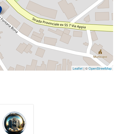
Leaflet
| ©
OpenStreetMap