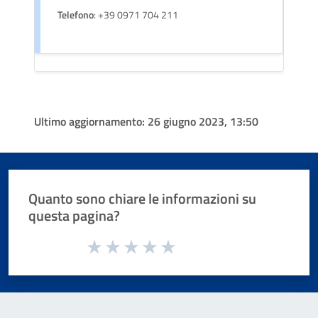
Telefono
: +39 0971 704 211
Ultimo aggiornamento:
26 giugno 2023, 13:50
Quanto sono chiare le informazioni su
questa pagina?
Valuta da 1 a 5 stelle la pagina
Valuta 1 stelle su 5
Valuta 2 stelle su 5
Valuta 3 stelle su 5
Valuta 4 stelle su 5
Valuta 5 stelle su 5