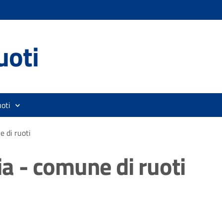
uoti
oti
e di ruoti
cia - comune di ruoti