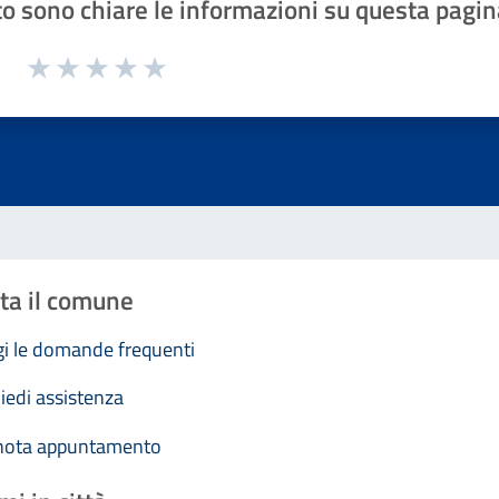
o sono chiare le informazioni su questa pagin
1 a 5 stelle la pagina
Valuta 1 stelle su 5
Valuta 2 stelle su 5
Valuta 3 stelle su 5
Valuta 4 stelle su 5
Valuta 5 stelle su 5
ta il comune
i le domande frequenti
iedi assistenza
nota appuntamento