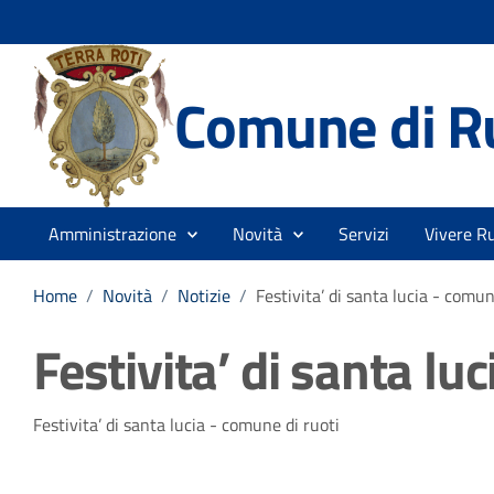
Comune di R
Amministrazione
Novità
Servizi
Vivere Ru
Home
/
Novità
/
Notizie
/
Festivita’ di santa lucia - comun
Festivita’ di santa lu
Dettagli della notizia
Festivita’ di santa lucia - comune di ruoti