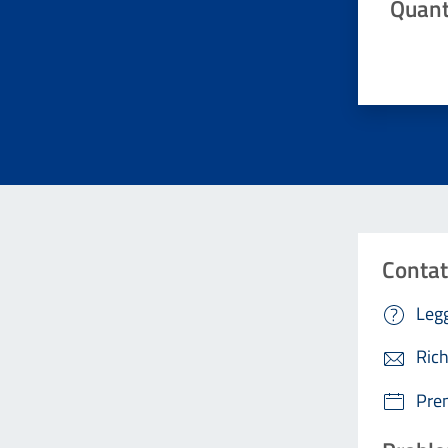
Quant
Valuta da 
Contat
Legg
Rich
Pre