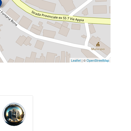
Leaflet
| ©
OpenStreetMap