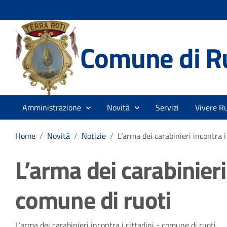
Comune di R
Amministrazione
Novità
Servizi
Vivere Ru
Home
/
Novità
/
Notizie
/
L’arma dei carabinieri incontra i
L’arma dei carabinieri 
comune di ruoti
L’arma dei carabinieri incontra i cittadini - comune di ruoti