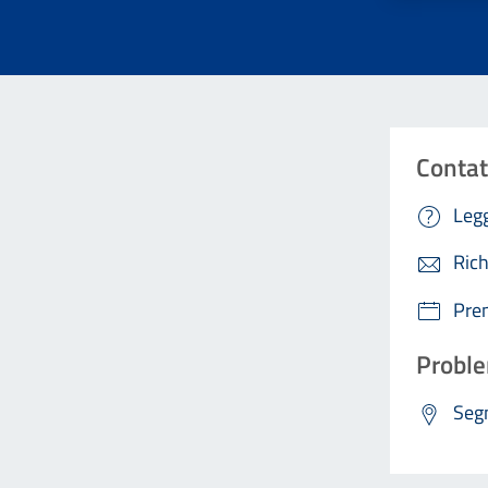
Contat
Legg
Rich
Pre
Proble
Segn