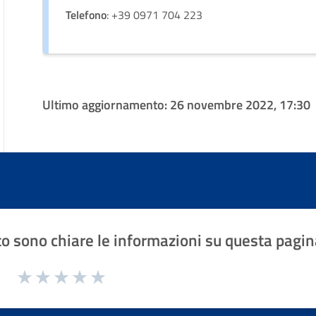
Telefono
: +39 0971 704 223
Ultimo aggiornamento:
26 novembre 2022, 17:30
o sono chiare le informazioni su questa pagin
1 a 5 stelle la pagina
Valuta 1 stelle su 5
Valuta 2 stelle su 5
Valuta 3 stelle su 5
Valuta 4 stelle su 5
Valuta 5 stelle su 5