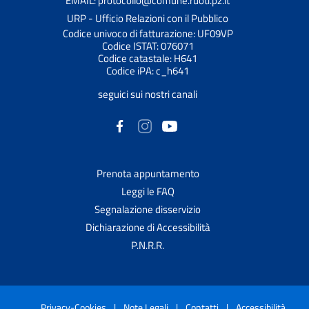
EMAIL: protocollo@comune.ruoti.pz.it
URP - Ufficio Relazioni con il Pubblico
Codice univoco di fatturazione: UF09VP
Codice ISTAT: 076071
Codice catastale: H641
Codice iPA: c_h641
seguici sui nostri canali
Prenota appuntamento
Leggi le FAQ
Segnalazione disservizio
Dichiarazione di Accessibilità
P.N.R.R.
Privacy-Cookies
|
Note Legali
|
Contatti
|
Accessibilità