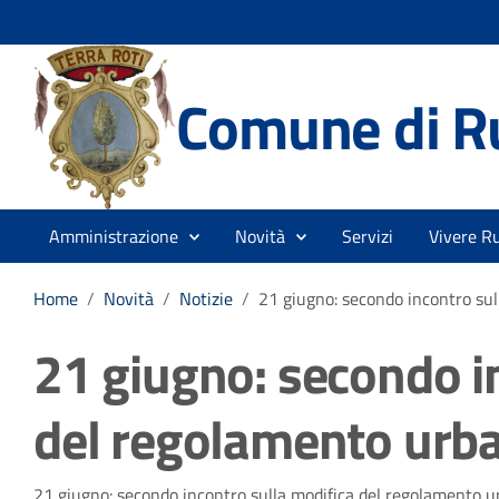
Comune di R
Amministrazione
Novità
Servizi
Vivere Ru
Home
/
Novità
/
Notizie
/
21 giugno: secondo incontro sul
21 giugno: secondo i
del regolamento urba
21 giugno: secondo incontro sulla modifica del regolamento u