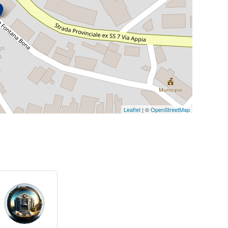
Leaflet
| ©
OpenStreetMap