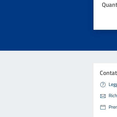
Quant
Valuta da 
Contat
Legg
Rich
Pre