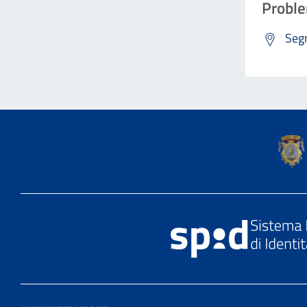
Proble
Segn