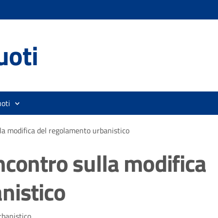
uoti
oti
la modifica del regolamento urbanistico
ncontro sulla modifica
nistico
rbanistico